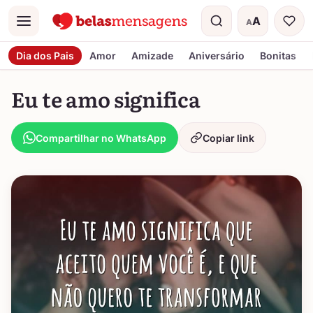
A
A
Menu
Tamanho do t
Dia dos Pais
Amor
Amizade
Aniversário
Bonitas
Eu te amo significa
Compartilhar no WhatsApp
Copiar link