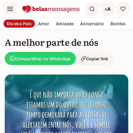
A
A
Menu
Tamanho do t
Dia dos Pais
Amor
Amizade
Aniversário
Bonitas
A melhor parte de nós
Compartilhar no WhatsApp
Copiar link