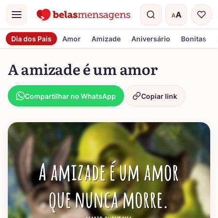
A
A
Menu
Tamanho do t
Dia dos Pais
Amor
Amizade
Aniversário
Bonitas
A amizade é um amor
Compartilhar no WhatsApp
Copiar link