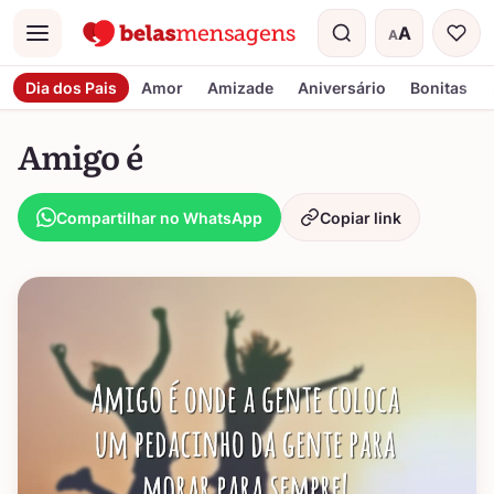
A
A
Menu
Tamanho do t
Dia dos Pais
Amor
Amizade
Aniversário
Bonitas
Amigo é
Compartilhar no WhatsApp
Copiar link