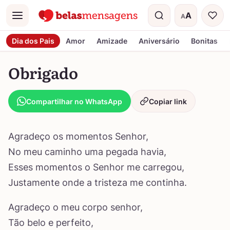
A
A
Menu
Tamanho do t
Dia dos Pais
Amor
Amizade
Aniversário
Bonitas
Obrigado
Compartilhar no WhatsApp
Copiar link
Agradeço os momentos Senhor,
No meu caminho uma pegada havia,
Esses momentos o Senhor me carregou,
Justamente onde a tristeza me continha.
Agradeço o meu corpo senhor,
Tão belo e perfeito,