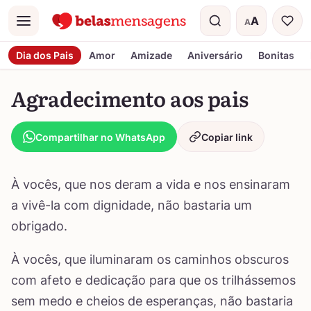
A
A
Menu
Tamanho do t
Dia dos Pais
Amor
Amizade
Aniversário
Bonitas
Agradecimento aos pais
Compartilhar no WhatsApp
Copiar link
À vocês, que nos deram a vida e nos ensinaram
a vivê-la com dignidade, não bastaria um
obrigado.
À vocês, que iluminaram os caminhos obscuros
com afeto e dedicação para que os trilhássemos
sem medo e cheios de esperanças, não bastaria