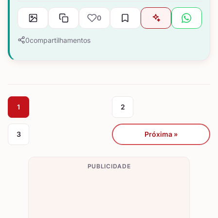
0
0
compartilhamentos
1
2
3
Próxima »
PUBLICIDADE